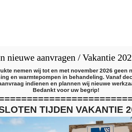
Home
Diensten
en nieuwe aanvragen / Vakantie 20
ukte nemen wij tot en met november 2026 geen
oning en warmtepompen in behandeling. Vanaf de
aanvraag indienen en plannen wij nieuwe werkz
Bedankt voor uw begrip!
d
=======================
SLOTEN TIJDEN VAKANTIE 2
geld,