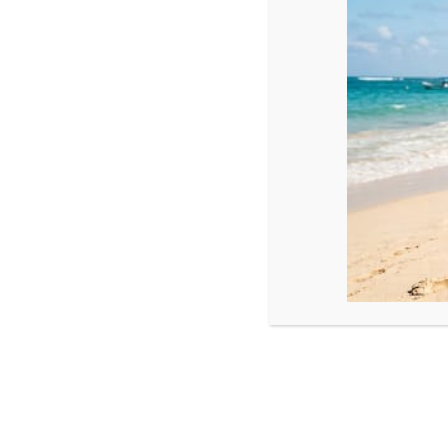
verhoog je je comfort en draag je bij aan
duurzaamheid. M-Klimaat denkt met je mee 
adviseert je graag!
Meer informatie