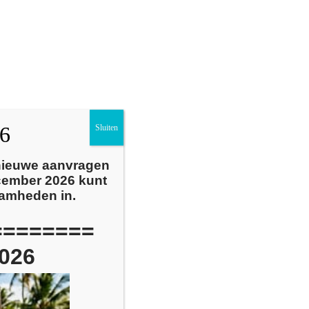
Nieuws
Over ons
Contact
26
Sluiten
 nieuwe aanvragen
cember 2026 kunt
aamheden in.
========
026