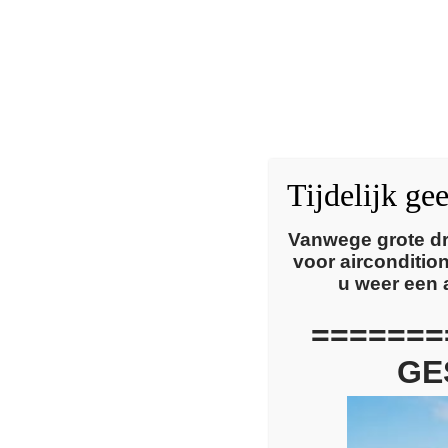
Tijdelijk ge
Vanwege grote dr
Comfort en
voor airconditi
u weer een 
duurzaamhei
=======
GE
Met de oplossingen van M-Klimaat bespaar je 