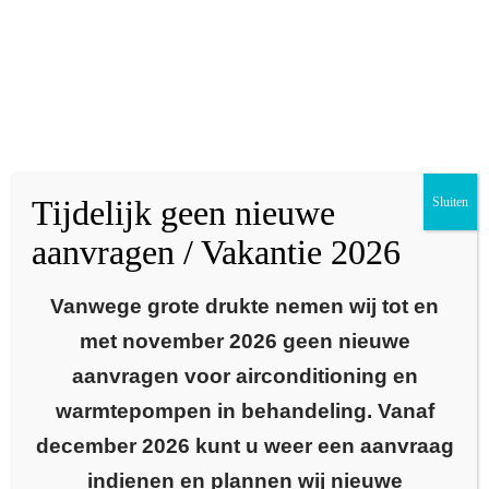
Betere luchtkwaliteit met
luchtreiniger
Tijdelijk geen nieuwe
Sluiten
aanvragen / Vakantie 2026
Alklima, dé importeur van Mitshubishi Electric airco’s in Nederland,
heeft recent een nieuwe luchtzuiveringsunit geïntroduceerd met
Vanwege grote drukte nemen wij tot en
indrukwekkende prestaties: de MAC-100FT-E. Deze additionele unit
met november 2026 geen nieuwe
werkt op basis van de Plasma Quad Connect filtertechnologie en
elimineert
:
aanvragen voor airconditioning en
warmtepompen in behandeling. Vanaf
bacteriën
fijnstof
december 2026 kunt u weer een aanvraag
pollen
indienen en plannen wij nieuwe
schimmels