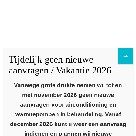
Tijdelijk geen nieuwe
Sluiten
Advies duurzame
aanvragen / Vakantie 2026
oplossingen
Vanwege grote drukte nemen wij tot en
met november 2026 geen nieuwe
Wil jij je woning duurzaam en slim verwarmen? En wil je in de zomer
en in de winter beschikken over een comfortabel klimaat in je huis?
aanvragen voor airconditioning en
Dan ben je bij ons aan het juiste adres. Wij hebben jarenlange ervaring
warmtepompen in behandeling. Vanaf
op het gebied van installatie- en warmtepomptechniek en kunnen je
december 2026 kunt u weer een aanvraag
adviseren bij:
indienen en plannen wij nieuwe
het verduurzamen van je woning of kantoor.