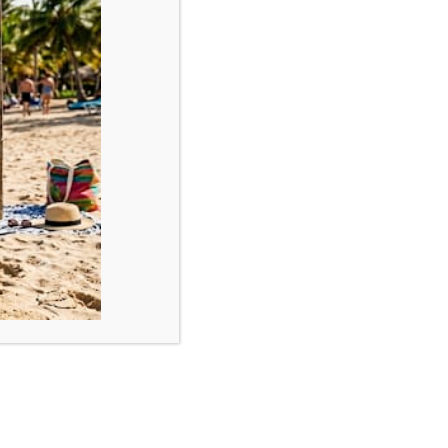
me dagen
 5Kw airco geplaatst. Op verzoek van de
AAT
pen. Installatiebedrijven die onderhouds-