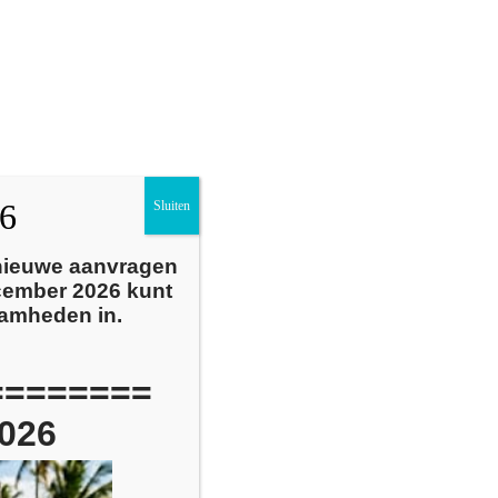
Nieuws
Over ons
Contact
26
Sluiten
 nieuwe aanvragen
cember 2026 kunt
aamheden in.
========
026