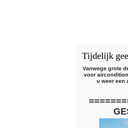
Tijdelijk ge
Vanwege grote dr
voor airconditi
u weer een 
=======
GE