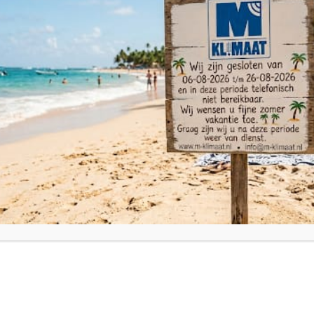
Aangenaam binnenklimaat tijdens war
Vorige week hebben we bij een klant in Voorst een Mitsubishi Electric
klant...
Read More
M-Klimaat behaalt BRL 100 CERTIFIC
Vandaag heeft M-Klimaat de verplichte BRL 100 audit succesvol doorlo
en inspectiewerkzaamheden uitvoeren aan koelapparatuur, airco's of...
Read More