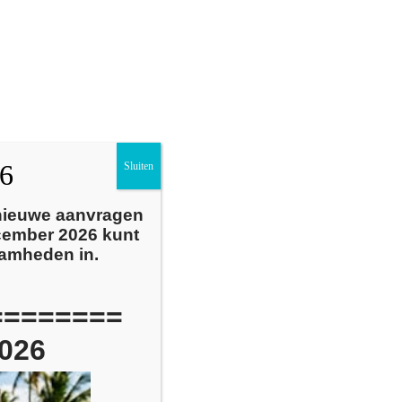
Nieuws
Over ons
Contact
26
Sluiten
 nieuwe aanvragen
cember 2026 kunt
aamheden in.
========
026