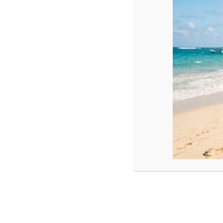
Heerlijk slapen bij tropische t
Bij een klant in Doesburg hebben we een 2,5 Kw airconditioning 
Mitsubishi Electric behoren de ‘plaknachten’ echt tot de verlede
geplaatst. De woningbouwvereniging heeft hiervoor toestemmin
Flinke stijging verkoopcijfers airconditioners
De laatste jaren worden er door de steeds warmere zomers meer a
kiezen ook dit jaar veel huishoudens ervoor om een airco aan te s