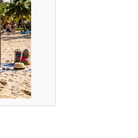
co bood geen uitkomst. Met deze airconditioning van het merk
k van de klant hebben we het leidingwerk door het kozijn
ie thuis werken en in eigen land en huis vakantie vieren,