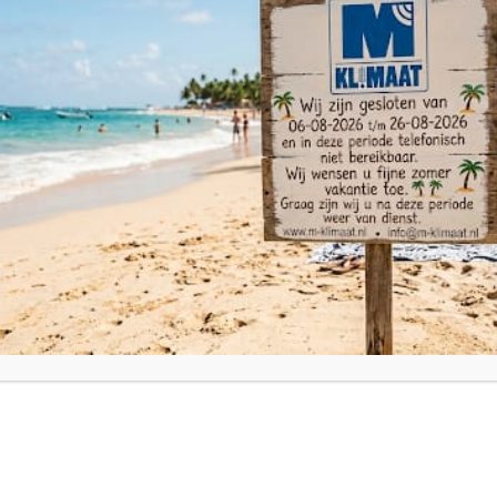
emperaturen
geplaatst. De bewoners konden niet slapen van de hitte. Zelfs een mobiele air
n tijd. Dus laat die hittegolf maar komen, koel slapen lukt toch wel! Op verzoe
g gegeven.
irco’s verkocht aan consumenten. Doordat veel mensen vanwege de corona situat
chaffen. Het is tenslotte de manier om je huis koel te krijgen en te houden!