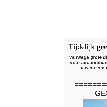
Tijdelijk ge
Vanwege grote dr
voor airconditi
u weer een 
=======
GE